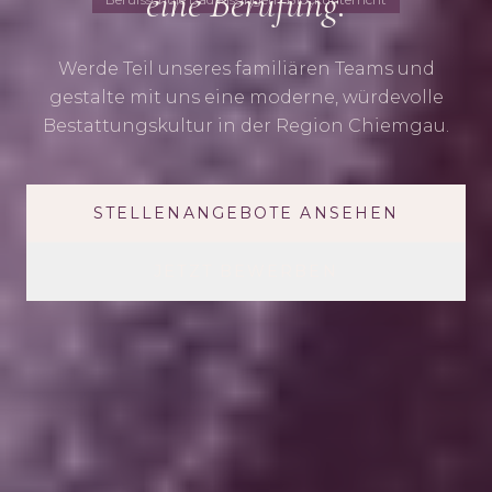
eine Berufung.
Werde Teil unseres familiären Teams und
gestalte mit uns eine moderne, würdevolle
Bestattungskultur in der Region Chiemgau.
STELLENANGEBOTE ANSEHEN
JETZT BEWERBEN