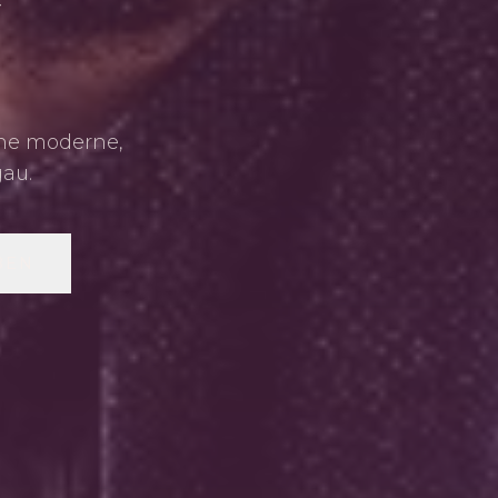
ine moderne,
au.
BEN