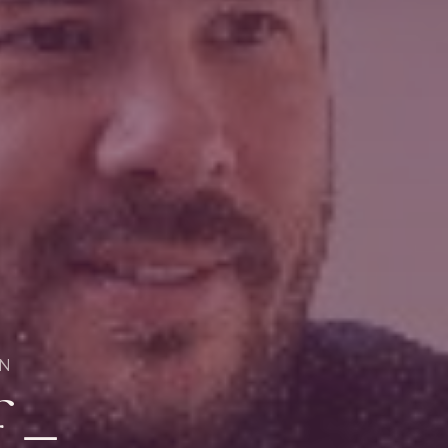
EN
f –