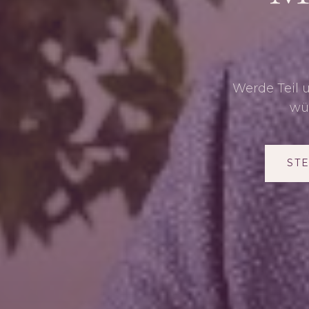
Werde Teil 
wü
ST