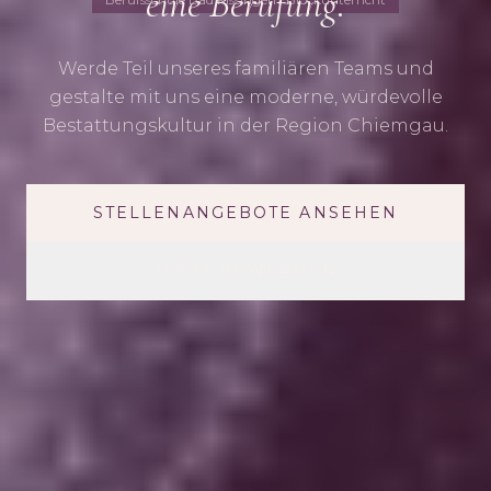
eine Berufung.
Werde Teil unseres familiären Teams und
gestalte mit uns eine moderne, würdevolle
Bestattungskultur in der Region Chiemgau.
STELLENANGEBOTE ANSEHEN
JETZT BEWERBEN